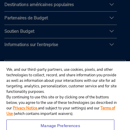
Destinations américaines populaires
Partenaires de Budget
Soutien Budget
Informations sur l'entreprise
We, and our third-party partners, use cookies, pixels, and other
technologies to collect, record, and share information you provide
as well as information about your interactions with our site for ad
targeting, analytics, personalization, customer service and for site
functionality purposes.
By continuing to use this site or by clicking one of the buttons
below, you agree to the use of these technologies (as described in
our
Privacy Notice
and subject to your settings) and our
Terms of
Use
(which contains important waivers).
Manage Preferences