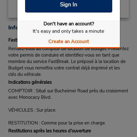
Sign In
Don't have an account?
Informations sur la succursale
It's easy and only takes a minute
Fastbreak Service
Create an Account
Rendez-vous au comptoir de location de Budget. Présentez
votre permis de conduire et identifiez-vous en tant que
membre du service FastBreak. Le préposé à la location de
Budget vous remettra votre contrat déjà imprimé et les
clés du véhicule.
Indications générales
COMPTOIR : Situé sur Bucheimer Road près du croisement
avec Monocacy Blvd.
VÉHICULES : Sur place.
RESTITUTION : Comme pour la prise en charge.
Restitutions après les heures d'ouverture