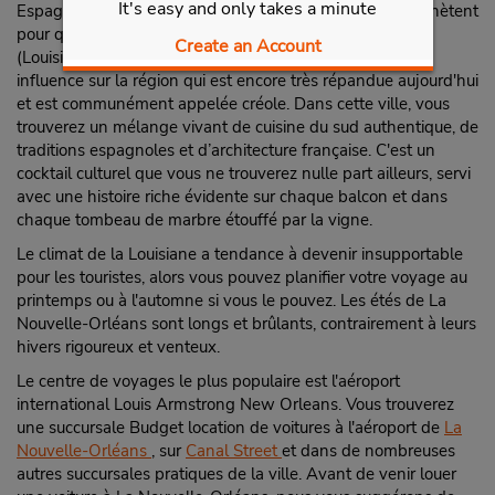
It's easy and only takes a minute
Espagnols pendant 40 ans avant que les États-Unis l'achètent
pour quelques cents à l'acre de la Vente de la Louisiane
Create an Account
(Louisiana Purchase). Ce mélange culturel a eu une forte
influence sur la région qui est encore très répandue aujourd'hui
et est communément appelée créole. Dans cette ville, vous
trouverez un mélange vivant de cuisine du sud authentique, de
traditions espagnoles et d’architecture française. C'est un
cocktail culturel que vous ne trouverez nulle part ailleurs, servi
avec une histoire riche évidente sur chaque balcon et dans
chaque tombeau de marbre étouffé par la vigne.
Le climat de la Louisiane a tendance à devenir insupportable
pour les touristes, alors vous pouvez planifier votre voyage au
printemps ou à l'automne si vous le pouvez. Les étés de La
Nouvelle-Orléans sont longs et brûlants, contrairement à leurs
hivers rigoureux et venteux.
Le centre de voyages le plus populaire est l'aéroport
international Louis Armstrong New Orleans. Vous trouverez
une succursale Budget location de voitures à l'aéroport de
La
Nouvelle-Orléans
, sur
Canal Street
et dans de nombreuses
autres succursales pratiques de la ville. Avant de venir louer