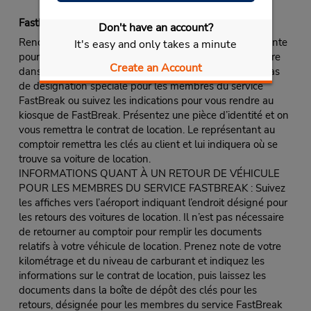
Fastbreak Service
Don't have an account?
Rendez-vous au comptoir de Budget, dans la file d’attente
It's easy and only takes a minute
pour les membres du service rapide FastBreak ou encore
Create an Account
dans la file d’attente pour tous les clients s’il n’existe pas
de désignation spéciale pour les membres du service
FastBreak ou suivez les indications pour vous rendre au
kiosque de FastBreak. Présentez une pièce d’identité et on
vous remettra le contrat de location. Le représentant au
comptoir remettra les clés au client et lui indiquera où se
trouve sa voiture de location.
INFORMATIONS QUANT À UN RETOUR DE VÉHICULE
POUR LES MEMBRES DU SERVICE FASTBREAK : Suivez
les affiches vers l’aéroport indiquant l’endroit désigné pour
les retours des voitures de location. Il n’est pas nécessaire
de retourner au comptoir pour remplir les documents
relatifs à votre véhicule de location. Prenez note de votre
kilométrage et du niveau de carburant et indiquez les
informations sur le contrat de location, puis laissez les
documents dans la boîte de dépôt des clés pour les
retours, désignée pour les membres du service FastBreak