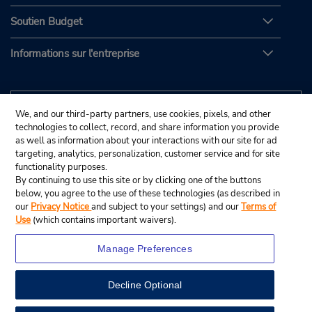
Soutien Budget
Informations sur l'entreprise
We, and our third-party partners, use cookies, pixels, and other
technologies to collect, record, and share information you provide
as well as information about your interactions with our site for ad
targeting, analytics, personalization, customer service and for site
functionality purposes.
By continuing to use this site or by clicking one of the buttons
below, you agree to the use of these technologies (as described in
our
Privacy Notice
and subject to your settings) and our
Terms of
Use
(which contains important waivers).
Manage Preferences
Decline Optional
© Budget Rent A Car System, Inc., 2025.
View Map