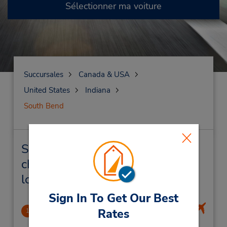
Sélectionner ma voiture
Succursales
Canada & USA
United States
Indiana
South Bend
South Bend Succursales près de
chez vous et succursales de
location de véhicule
Sign In To Get Our Best
South Bend Intl Airport
Rates
1
3.42 mille