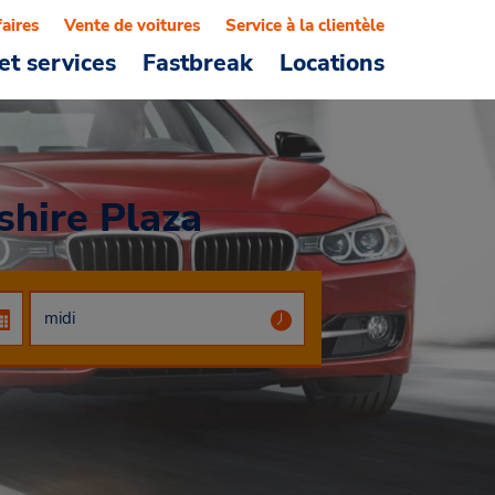
faires
Vente de voitures
Service à la clientèle
et services
Fastbreak
Locations
shire Plaza