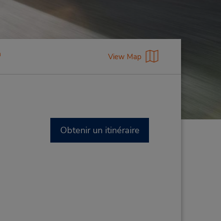
a
View Map
Obtenir un itinéraire