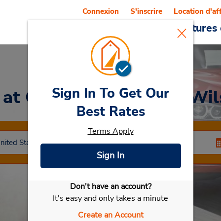
Connexion
S'inscrire
Location d'af
Reservations
Offres
Voitures 
Sign In To Get Our
r
at Centre commercial Wil
Best Rates
Terms Apply
Sign In
Don't have an account?
Sélectionner ma voiture
It's easy and only takes a minute
Create an Account