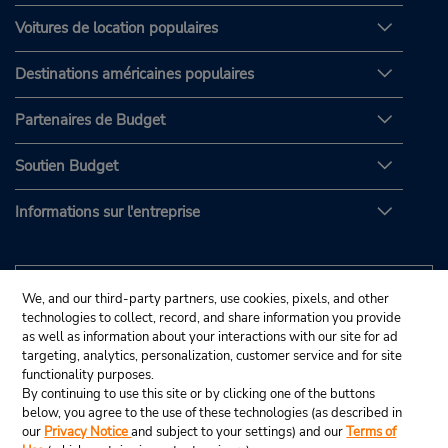
Voitures de location populaires
Destinations américaines populaires
Partenaires de Budget
Soutien Budget
Informations sur l'entreprise
We, and our third-party partners, use cookies, pixels, and other
technologies to collect, record, and share information you provide
as well as information about your interactions with our site for ad
targeting, analytics, personalization, customer service and for site
functionality purposes.
By continuing to use this site or by clicking one of the buttons
below, you agree to the use of these technologies (as described in
our
Privacy Notice
and subject to your settings) and our
Terms of