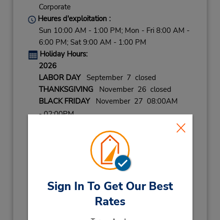
Corporate
Heures d'exploitation :
Sun 10:00 AM - 1:00 PM; Mon - Fri 8:00 AM -
6:00 PM; Sat 9:00 AM - 1:00 PM
Holiday Hours:
2026
LABOR DAY
September 7 closed
THANKSGIVING
November 26 closed
BLACK FRIDAY
November 27 08:00AM
- 02:00PM
CHRISTMAS EVE
December 24 08:00AM
- 02:00PM
CHRISTMAS
December 25 closed
NEW YEARS EVE
December 31 08:00AM
- 02:00PM
Sign In To Get Our Best
2027
Rates
NEW YEARS DAY
January 1 closed