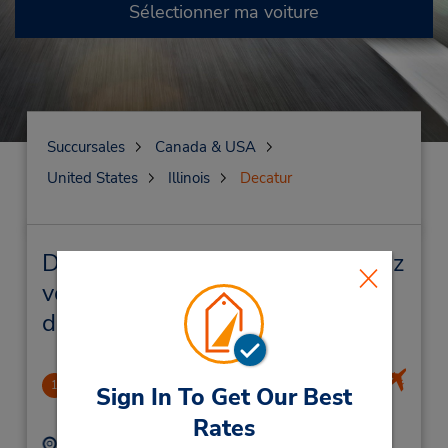
Sélectionner ma voiture
Succursales
Canada & USA
United States
Illinois
Decatur
Decatur Succursales près de chez
vous et succursales de location
de véhicule
Decatur Municipal Airport
1
Sign In To Get Our Best
5.16 mille
Rates
Adresse :
Téléphone :