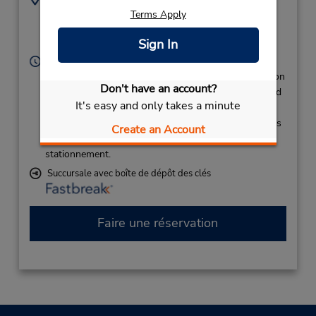
2174220153
910 S Airport Rd,
Terms Apply
Location Type:
Decatur,
IL,
62521,
Sign In
Corporate
United States
Heures d'exploitation :
Sun 8:30 AM - 12:00 PM and 5:00 PM - 6:00 PM; Mon
Don't have an account?
- Fri 8:00 AM - 6:00 PM; Sat 8:30 AM - 12:00 PM and
It's easy and only takes a minute
5:00 PM - 6:00 PM
Si vous arrivez, le comptoir de location se trouve dans
Create an Account
le terminal à une courte distance de marche du
stationnement.
Succursale avec boîte de dépôt des clés
Faire une réservation