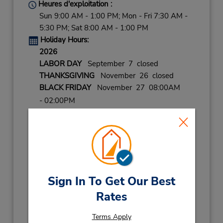
Heures d'exploitation :
Sun 9:00 AM - 1:00 PM; Mon - Fri 7:30 AM -
5:30 PM; Sat 8:00 AM - 1:00 PM
Holiday Hours:
2026
LABOR DAY
September 7 closed
THANKSGIVING
November 26 closed
BLACK FRIDAY
November 27 08:00AM
- 02:00PM
CHRISTMAS EVE
December 24 08:00AM
- 02:00PM
CHRISTMAS
December 25 closed
NEW YEARS EVE
December 31 08:00AM
- 02:00PM
Sign In To Get Our Best
2027
Rates
NEW YEARS DAY
January 1 closed
Succursale avec boîte de dépôt des clés
Terms Apply