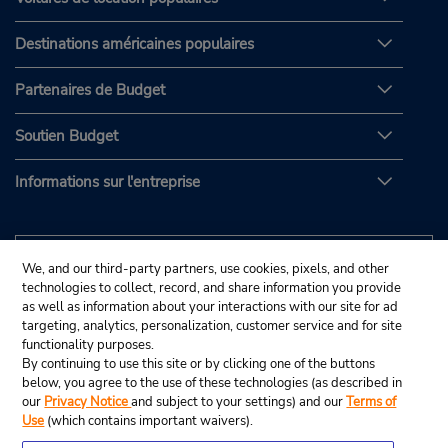
Destinations américaines populaires
Partenaires de Budget
Soutien Budget
Informations sur l'entreprise
We, and our third-party partners, use cookies, pixels, and other
technologies to collect, record, and share information you provide
as well as information about your interactions with our site for ad
targeting, analytics, personalization, customer service and for site
functionality purposes.
By continuing to use this site or by clicking one of the buttons
below, you agree to the use of these technologies (as described in
our
Privacy Notice
and subject to your settings) and our
Terms of
Use
(which contains important waivers).