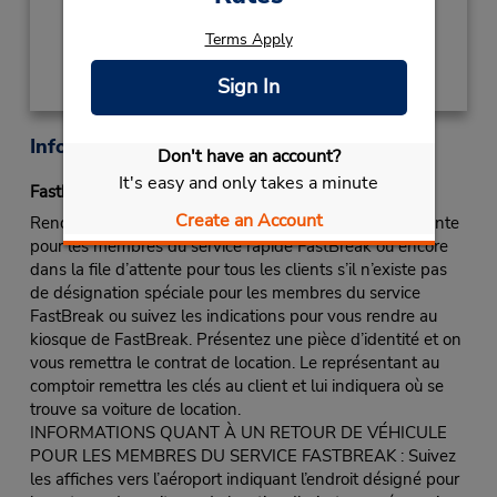
Obtenir un itinéraire
Terms Apply
Sign In
Informations sur la succursale
Don't have an account?
It's easy and only takes a minute
Fastbreak Service
Create an Account
Rendez-vous au comptoir de Budget, dans la file d’attente
pour les membres du service rapide FastBreak ou encore
dans la file d’attente pour tous les clients s’il n’existe pas
de désignation spéciale pour les membres du service
FastBreak ou suivez les indications pour vous rendre au
kiosque de FastBreak. Présentez une pièce d’identité et on
vous remettra le contrat de location. Le représentant au
comptoir remettra les clés au client et lui indiquera où se
trouve sa voiture de location.
INFORMATIONS QUANT À UN RETOUR DE VÉHICULE
POUR LES MEMBRES DU SERVICE FASTBREAK : Suivez
les affiches vers l’aéroport indiquant l’endroit désigné pour