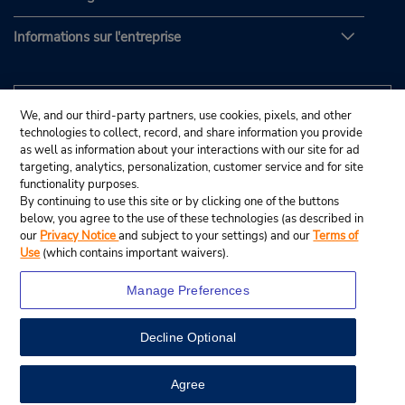
Informations sur l'entreprise
We, and our third-party partners, use cookies, pixels, and other
technologies to collect, record, and share information you provide
as well as information about your interactions with our site for ad
targeting, analytics, personalization, customer service and for site
functionality purposes.
By continuing to use this site or by clicking one of the buttons
below, you agree to the use of these technologies (as described in
our
Privacy Notice
and subject to your settings) and our
Terms of
Use
(which contains important waivers).
Manage Preferences
Decline Optional
© Budget Rent A Car System, Inc., 2025.
View Map
Agree