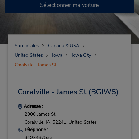
Sélectionner ma voiture
Succursales
Canada & USA
United States
Iowa
Iowa City
Coralville - James St
Coralville - James St
(BGIW5)
Adresse :
2000 James St,
Coralville,
IA,
52241,
United States
Téléphone :
3192487533