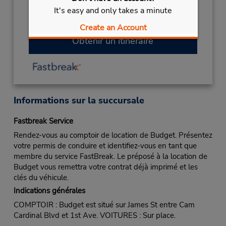
NEW YEARS
January 1 closed
It's easy and only takes a minute
Succursale avec boîte de dépôt des clés
Create an Account
Obtenir un itinéraire
Informations sur la succursale
Fastbreak Service
Rendez-vous au comptoir de location de Budget. Présentez
votre permis de conduire et identifiez-vous en tant que
membre du service FastBreak. Le préposé à la location de
Budget vous remettra votre contrat déjà imprimé et les
clés du véhicule.
Indications générales
COMPTOIR : Budget est situé sur James St entre Cam
Cardinal Blvd et 1st Ave. VOITURES : Sur place.