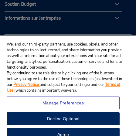
Soutien Budget
Informations sur l'entreprise
We, and our third-party partners, use cookies, pixels, and other
technologies to collect, record, and share information you provide
as well as information about your interactions with our site for ad
targeting, analytics, personalization, customer service and for site
functionality purposes.
By continuing to use this site or by clicking one of the buttons
below, you agree to the use of these technologies (as described in
our
Privacy Notice
and subject to your settings) and our
Terms of
Use
(which contains important waivers).
Manage Preferences
Decline Optional
© Budget Rent A Car System, Inc., 2025.
View Map
Agree