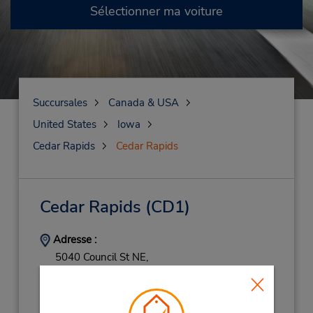
Sélectionner ma voiture
Succursales
Canada & USA
United States
Iowa
Cedar Rapids
Cedar Rapids
Cedar Rapids
(CD1)
Adresse :
5040 Council St NE,
Cedar Rapids,
IA,
52402,
United States
Téléphone :
3192948400