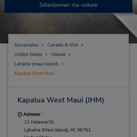
Sélectionner ma voiture
Succursales
Canada & USA
United States
Hawaii
Lahaina (maui Island)
Kapalua West Maui
Kapalua West Maui
(JHM)
Adresse :
11 Halawai Dr,
Lahaina (Maui Island),
HI,
96761,