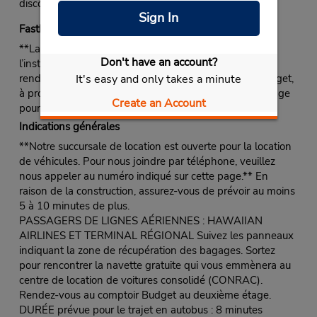
discover the magic of Hawaii at your own pace.
Sign In
Fastbreak Service
**La cabine Fastbreak est située au 4e étage de
Don't have an account?
l’installation CONRAC. Une fois arrivé à l’installation,
rendez-vous au deuxième étage après le comptoir Budget,
It's easy and only takes a minute
à proximité des ascenseurs, puis rendez-vous au 4e étage
Create an Account
pour le service.
Indications générales
**Notre succursale de location est ouverte pour la location
de véhicules. Pour nous joindre par téléphone, veuillez
nous appeler au numéro indiqué sur cette page.** En
raison de la construction, assurez-vous de prévoir au moins
5 à 10 minutes de plus.
PASSAGERS DE LIGNES AÉRIENNES : HAWAIIAN
AIRLINES ET TERMINAL RÉGIONAL Suivez les panneaux
indiquant la zone de récupération des bagages. Sortez
pour rencontrer la navette gratuite qui vous emmènera au
centre de location de voitures consolidé (CONRAC).
Rendez-vous au comptoir Budget au deuxième étage.
DURÉE prévue pour le trajet en autobus : 8 minutes