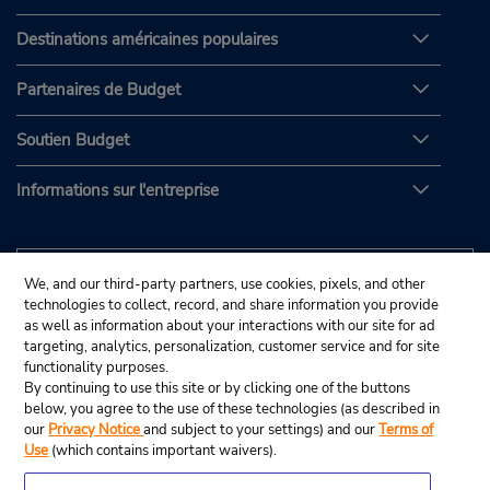
Destinations américaines populaires
Partenaires de Budget
Soutien Budget
Informations sur l'entreprise
We, and our third-party partners, use cookies, pixels, and other
technologies to collect, record, and share information you provide
as well as information about your interactions with our site for ad
targeting, analytics, personalization, customer service and for site
functionality purposes.
By continuing to use this site or by clicking one of the buttons
below, you agree to the use of these technologies (as described in
our
Privacy Notice
and subject to your settings) and our
Terms of
Use
(which contains important waivers).