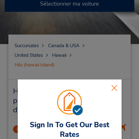
Sélectionner ma voiture
Succursales
Canada & USA
United States
Hawaii
Hilo (hawaii Island)
Hilo (hawaii Island) Succursales
près de chez vous et succursales
de location de véhicule
Sign In To Get Our Best
Hilo Intl Airport
1
Rates
43.78 mille