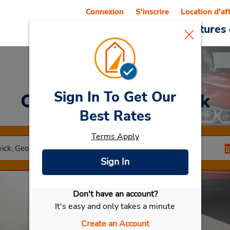
Connexion
S'inscrire
Location d'af
Reservations
Offres
Voitures 
Sign In To Get Our
Car Rental
Brunswick
Best Rates
Terms Apply
Sign In
Don't have an account?
Sélectionner ma voiture
It's easy and only takes a minute
Create an Account