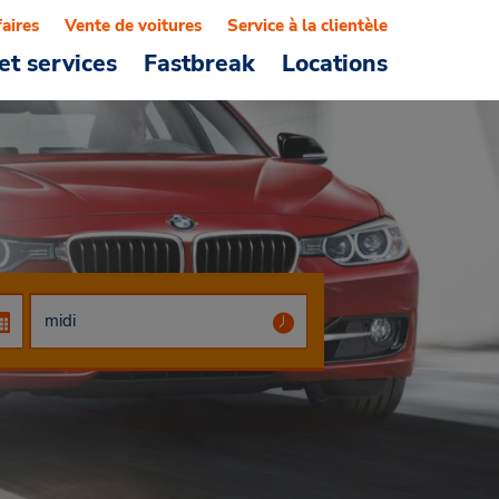
faires
Vente de voitures
Service à la clientèle
et services
Fastbreak
Locations