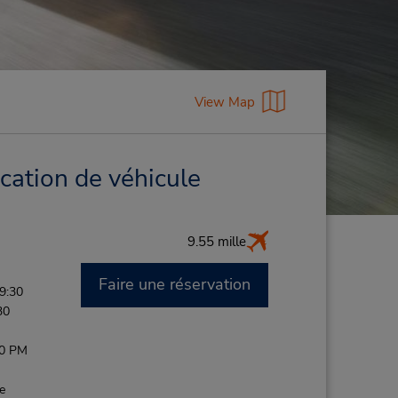
View Map
cation de véhicule
9.55 mille
Faire une réservation
9:30
30
-
00 PM
de