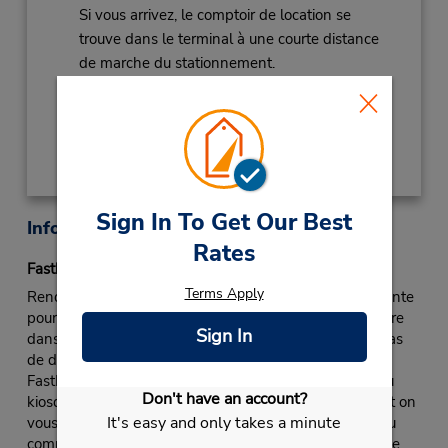
Si vous arrivez, le comptoir de location se
trouve dans le terminal à une courte distance
de marche du stationnement.
Obtenir un itinéraire
Sign In To Get Our Best
Informations sur la succursale
Rates
Fastbreak Service
Terms Apply
Rendez-vous au comptoir de Budget, dans la file d’attente
pour les membres du service rapide FastBreak ou encore
Sign In
dans la file d’attente pour tous les clients s’il n’existe pas
de désignation spéciale pour les membres du service
FastBreak ou suivez les indications pour vous rendre au
Don't have an account?
kiosque de FastBreak. Présentez une pièce d’identité et on
It's easy and only takes a minute
vous remettra le contrat de location. Le représentant au
comptoir remettra les clés au client et lui indiquera où se