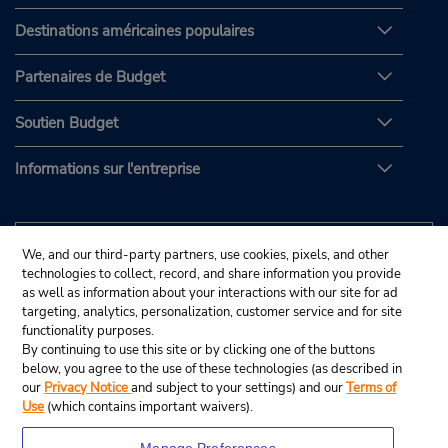
Destinations américaines populaires
Partenaires de Budget
Soutien Budget
Informations sur l'entreprise
We, and our third-party partners, use cookies, pixels, and other
technologies to collect, record, and share information you provide
as well as information about your interactions with our site for ad
targeting, analytics, personalization, customer service and for site
functionality purposes.
By continuing to use this site or by clicking one of the buttons
below, you agree to the use of these technologies (as described in
our
Privacy Notice
and subject to your settings) and our
Terms of
Use
(which contains important waivers).