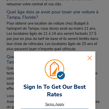
retourner votre contrat et vos clés.
Quel âge dois-je avoir pour louer une voiture à
Tampa, Floride?
Pour obtenir une location de voiture chez Budget à
l'aéroport de Tampa, vous devez avoir au moins 21 ans.
Les locataires âgés de 21 à 24 ans seront facturés 27 $
par jour en plus du tarif de base et ils seront limités dans
leur choix de véhicules. Les locataires âgés de 25 ans et
plus peuvent louer n'importe quel véhicule.
Quel est le meilleur type de voiture à louer à
Tampa?
Que vous vous rendiez à Tampa Bay, aux nombreux
terrains de golf, au centre des congrès ou que vous vous
consacriez au travail, Budget vous propose tout type de
location de voiture pour le type de voyage que vous
Sign In To Get Our Best
effectuez à Tampa.
Rates
Location de camionnettes
Avec une location de fourgonnette, vous pouvez conduire
Terms Apply
un groupe de 12 ou 15 passagers au parc aquatique