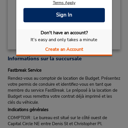
Terms Apply
NEW YEARS DAY
January 1 closed
Succursale avec boîte de dépôt des clés
Sign In
Obtenir un itinéraire
Don't have an account?
It's easy and only takes a minute
Create an Account
Informations sur la succursale
Fastbreak Service
Rendez-vous au comptoir de location de Budget. Présentez
votre permis de conduire et identifiez-vous en tant que
membre du service FastBreak. Le préposé à la location de
Budget vous remettra votre contrat déjà imprimé et les
clés du véhicule.
Indications générales
COMPTOIR : Le bureau est situé sur le côté ouest de
Capital Circle NE entre Denis St et Christopher Pl.