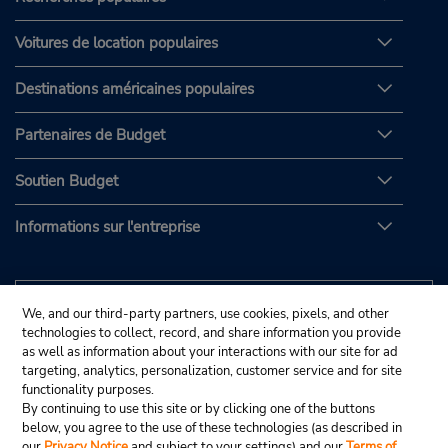
Voitures de location populaires
Destinations américaines populaires
Partenaires de Budget
Soutien Budget
Informations sur l'entreprise
We, and our third-party partners, use cookies, pixels, and other
technologies to collect, record, and share information you provide
as well as information about your interactions with our site for ad
targeting, analytics, personalization, customer service and for site
functionality purposes.
By continuing to use this site or by clicking one of the buttons
below, you agree to the use of these technologies (as described in
our
Privacy Notice
and subject to your settings) and our
Terms of