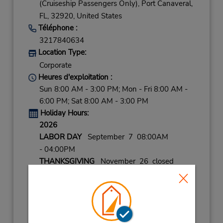
(Cruiseship Passengers Only),
Port Canaveral,
FL,
32920,
United States
Téléphone :
3217840634
Location Type:
Corporate
Heures d'exploitation :
Sun 8:00 AM - 3:00 PM; Mon - Fri 8:00 AM -
6:00 PM; Sat 8:00 AM - 3:00 PM
Holiday Hours:
2026
LABOR DAY
September 7 08:00AM
- 04:00PM
THANKSGIVING
November 26 closed
CHRISTMAS EVE
December 24 08:00AM
- 04:00PM
CHRISTMAS
December 25 closed
NEW YEARS EVE
December 31 08:00AM
- 04:00PM