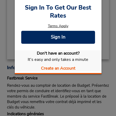
Sign In To Get Our Best
2027
Rates
NEW YEARS DAY
January 1 closed
Succursale avec boîte de dépôt des clés
Terms Apply
Sign In
Obtenir un itinéraire
Don't have an account?
It's easy and only takes a minute
Informations sur la succursale
Create an Account
Fastbreak Service
Rendez-vous au comptoir de location de Budget. Présentez
votre permis de conduire et identifiez-vous en tant que
membre du service FastBreak. Le préposé à la location de
Budget vous remettra votre contrat déjà imprimé et les
clés du véhicule.
Indications générales