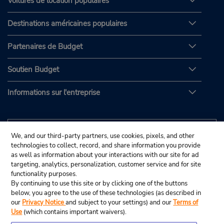
Voitures de location populaires
Destinations américaines populaires
Partenaires de Budget
Soutien Budget
Informations sur l'entreprise
We, and our third-party partners, use cookies, pixels, and other
technologies to collect, record, and share information you provide
as well as information about your interactions with our site for ad
targeting, analytics, personalization, customer service and for site
functionality purposes.
By continuing to use this site or by clicking one of the buttons
below, you agree to the use of these technologies (as described in
our
Privacy Notice
and subject to your settings) and our
Terms of
Use
(which contains important waivers).