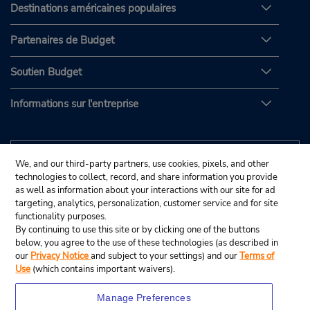
Destinations américaines populaires
Partenaires de Budget
Soutien Budget
Informations sur l'entreprise
We, and our third-party partners, use cookies, pixels, and other
technologies to collect, record, and share information you provide
as well as information about your interactions with our site for ad
targeting, analytics, personalization, customer service and for site
functionality purposes.
By continuing to use this site or by clicking one of the buttons
below, you agree to the use of these technologies (as described in
our
Privacy Notice
and subject to your settings) and our
Terms of
Use
(which contains important waivers).
Manage Preferences