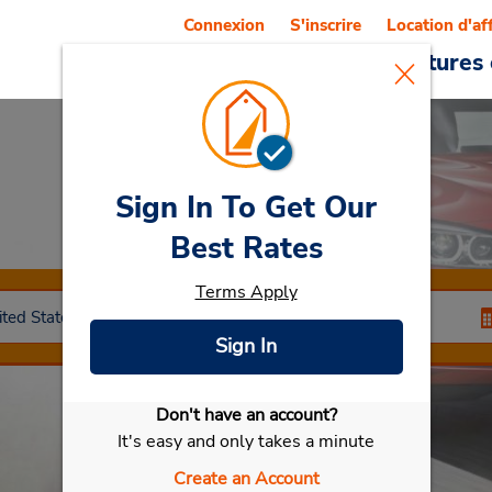
Connexion
S'inscrire
Location d'af
Reservations
Offres
Voitures 
Sign In To Get Our
Car Rental
Hialeah
Best Rates
Terms Apply
Sign In
Don't have an account?
Sélectionner ma voiture
It's easy and only takes a minute
Create an Account