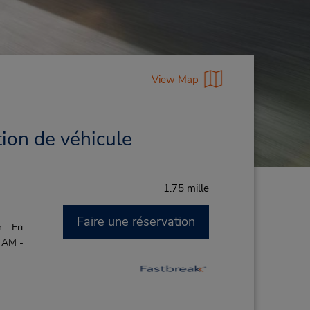
View Map
tion de véhicule
1.75 mille
Faire une réservation
- Fri
0 AM -