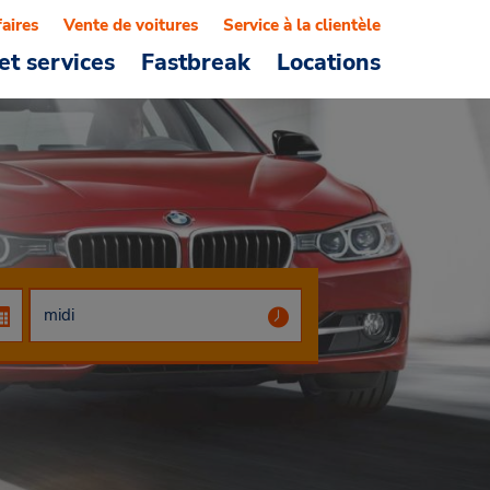
faires
Vente de voitures
Service à la clientèle
et services
Fastbreak
Locations