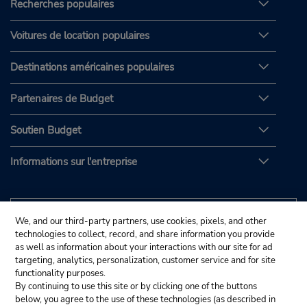
Recherches populaires
Voitures de location populaires
Destinations américaines populaires
Partenaires de Budget
Soutien Budget
Informations sur l'entreprise
We, and our third-party partners, use cookies, pixels, and other
technologies to collect, record, and share information you provide
as well as information about your interactions with our site for ad
targeting, analytics, personalization, customer service and for site
functionality purposes.
By continuing to use this site or by clicking one of the buttons
below, you agree to the use of these technologies (as described in