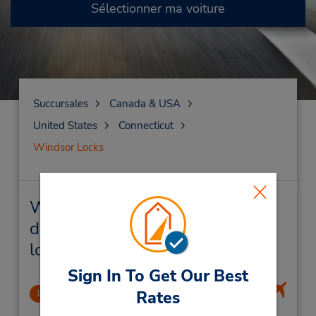
Sélectionner ma voiture
Succursales
Canada & USA
United States
Connecticut
Windsor Locks
Windsor Locks Succursales près
de chez vous et succursales de
location de véhicule
Sign In To Get Our Best
Bradley Intl Airport
Rates
1
2.4 mille