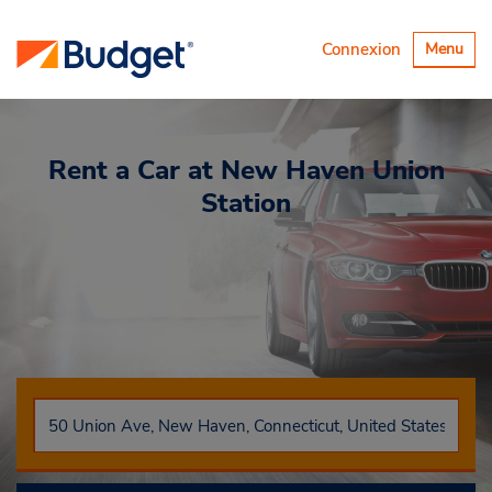
Basculer
Connexion
Menu
la
navigatio
Rent a Car
at New Haven Union
Station