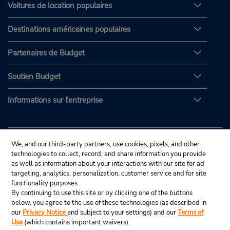
Voitures de location populaires
Destinations américaines populaires
Partenaires de Budget
Soutien Budget
Informations sur l'entreprise
We, and our third-party partners, use cookies, pixels, and other
technologies to collect, record, and share information you provide
as well as information about your interactions with our site for ad
targeting, analytics, personalization, customer service and for site
functionality purposes.
By continuing to use this site or by clicking one of the buttons
below, you agree to the use of these technologies (as described in
our
Privacy Notice
and subject to your settings) and our
Terms of
Use
(which contains important waivers).