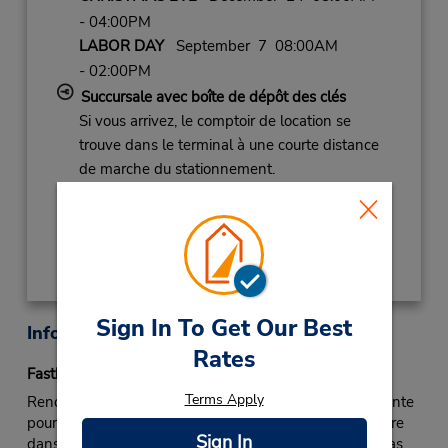
- 04:00PM
LABOR DAY
September 7 08:00AM
- 02:00PM
Succursale avec boîte de dépôt des clés
Si vous arrivez, le comptoir de location se
trouve dans le terminal à une courte distance
de marche du stationnement.
Obtenir un itinéraire
Sign In To Get Our Best
Informations sur la succursale
Rates
Fastbreak Service
Terms Apply
Rendez-vous au comptoir de Budget, dans la file d’attente
pour les membres du service rapide FastBreak ou encore
Sign In
dans la file d’attente pour tous les clients s’il n’existe pas