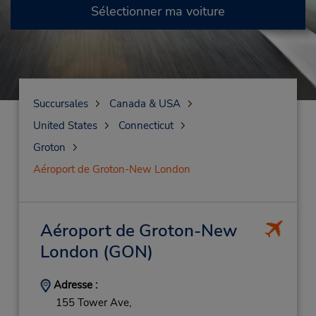
Sélectionner ma voiture
Succursales
Canada & USA
United States
Connecticut
Groton
Aéroport de Groton-New London
Aéroport de Groton-New
London
(GON)
Adresse :
155 Tower Ave,