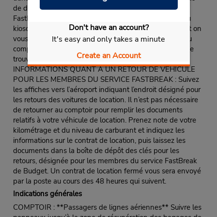
de désignation spéciale pour les membres du service
FastBreak ou suivez les indications pour vous rendre au
Don't have an account?
kiosque de FastBreak. Présentez une pièce d’identité et on
It's easy and only takes a minute
vous remettra le contrat de location. Le représentant au
comptoir remettra les clés au client et lui indiquera où se
Create an Account
trouve sa voiture de location.
INFORMATIONS QUANT À UN RETOUR DE VÉHICULE
POUR LES MEMBRES DU SERVICE FASTBREAK : Suivez
les affiches vers l’aéroport indiquant l’endroit désigné pour
les retours des voitures de location. Il n’est pas nécessaire
de retourner au comptoir pour remplir les documents
relatifs à votre véhicule de location. Prenez note de votre
kilométrage et du niveau de carburant et indiquez les
informations sur le contrat de location, puis laissez les
documents dans la boîte de dépôt des clés pour les
retours, désignée pour les membres du service FastBreak
de Budget. Un contrat de location fermé vous sera envoyé
par la poste au cours des 48 heures qui suivent.
Indications générales
COMPTOIR : **Passagers de lignes aériennes** Suivre les