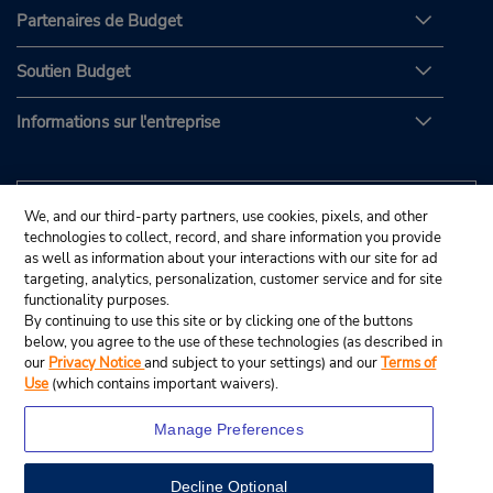
Partenaires de Budget
Soutien Budget
Informations sur l'entreprise
We, and our third-party partners, use cookies, pixels, and other
technologies to collect, record, and share information you provide
as well as information about your interactions with our site for ad
targeting, analytics, personalization, customer service and for site
functionality purposes.
By continuing to use this site or by clicking one of the buttons
below, you agree to the use of these technologies (as described in
our
Privacy Notice
and subject to your settings) and our
Terms of
Use
(which contains important waivers).
Manage Preferences
Decline Optional