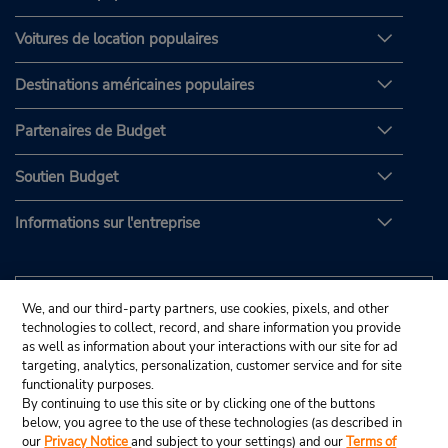
Voitures de location populaires
Destinations américaines populaires
Partenaires de Budget
Soutien Budget
Informations sur l'entreprise
We, and our third-party partners, use cookies, pixels, and other
technologies to collect, record, and share information you provide
as well as information about your interactions with our site for ad
targeting, analytics, personalization, customer service and for site
functionality purposes.
By continuing to use this site or by clicking one of the buttons
below, you agree to the use of these technologies (as described in
our
Privacy Notice
and subject to your settings) and our
Terms of