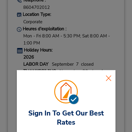
8604702012
Location Type:
Corporate
Heures d'exploitation :
Mon - Fri 8:00 AM - 5:30 PM; Sat 8:00 AM -
1:00 PM
Holiday Hours:
2026
LABOR DAY
September 7 closed
THANKSGIVING
November 26 closed
CHRISTMAS EVE
December 24 08:00AM
- 01:00PM
CHRISTMAS DAY
December 25 closed
NEW YEARS EVE
December 31 08:00AM
- 01:00PM
Sign In To Get Our Best
Rates
2027
NEW YEARS DAY
January 1 closed