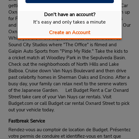
getting rental cars as easy as possible. Budget Rent a Car
Oxnard Street is a participating Fastbreak location. Sign up
Don't have an account?
for Fastbreak and you can save your rental preferences
It's easy and only takes a minute
and signature for the fastest, easiest rental experience. Our
Oxnard Street office also provides free pick-up service.
Create an Account
While you are in the city, see famous locations such as
Sound City Studios where "The Office" is filmed and
Galpin Auto Sports from "Pimp My Ride." Take the kids to
a cricket match at Woodley Park in the Sepulveda Basin.
Check out the neighborhoods of North Hills and Lake
Balboa. Cruise down Van Nuys Boulevard and then drive
past celebrity homes in Sherman Oaks and Encino. After a
busy day, your family can relax next to the serene waters
of the Japanese Garden. Let Budget Rent a Car Oxnard
Street take care of your Van Nuys car rentals. Visit
Budget.com or call Budget car rental Oxnard Street to pick
out your vehicle today.
Fastbreak Service
Rendez-vous au comptoir de location de Budget. Présentez
votre permis de conduire et identifiez-vous en tant que