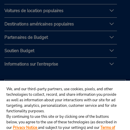
Voitures de location populaires
Destinations américaines populaires
Partenaires de Budget
Soutien Budget
Informations sur l'entreprise
We, and our third-party partners, use cookies, pixels, and other
technologies to collect, record, and share information you provide
as well as information about your interactions with our site for ad
targeting, analytics, personalization, customer service and for site
functionality purposes.
By continuing to use this site or by clicking one of the buttons
below, you agree to the use of these technologies (as described in
our
Privacy Notice
and subject to your settings) and our
Terms of