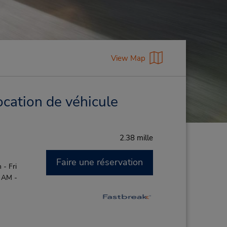
View Map
ocation de véhicule
2.38 mille
Faire une réservation
- Fri
0 AM -