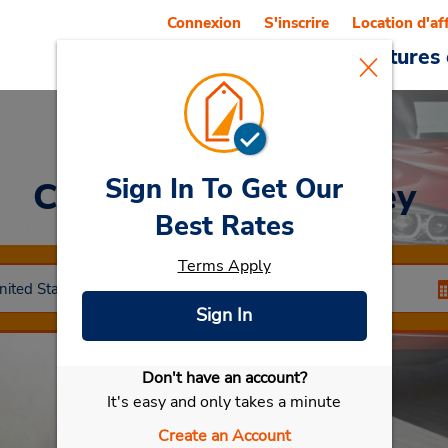
Connexion
S'inscrire
Location d'af
Reservations
Offres
Voitures 
Sign In To Get Our
Car Rental
Simi Valley
Best Rates
Terms Apply
Sign In
Don't have an account?
Sélectionner ma voiture
It's easy and only takes a minute
Create an Account