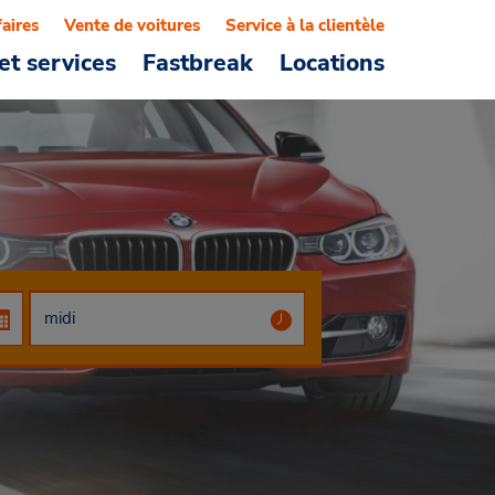
faires
Vente de voitures
Service à la clientèle
et services
Fastbreak
Locations