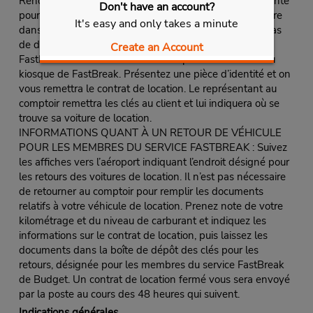
Rendez-vous au comptoir de Budget, dans la file d’attente
Don't have an account?
pour les membres du service rapide FastBreak ou encore
It's easy and only takes a minute
dans la file d’attente pour tous les clients s’il n’existe pas
de désignation spéciale pour les membres du service
Create an Account
FastBreak ou suivez les indications pour vous rendre au
kiosque de FastBreak. Présentez une pièce d’identité et on
vous remettra le contrat de location. Le représentant au
comptoir remettra les clés au client et lui indiquera où se
trouve sa voiture de location.
INFORMATIONS QUANT À UN RETOUR DE VÉHICULE
POUR LES MEMBRES DU SERVICE FASTBREAK : Suivez
les affiches vers l’aéroport indiquant l’endroit désigné pour
les retours des voitures de location. Il n’est pas nécessaire
de retourner au comptoir pour remplir les documents
relatifs à votre véhicule de location. Prenez note de votre
kilométrage et du niveau de carburant et indiquez les
informations sur le contrat de location, puis laissez les
documents dans la boîte de dépôt des clés pour les
retours, désignée pour les membres du service FastBreak
de Budget. Un contrat de location fermé vous sera envoyé
par la poste au cours des 48 heures qui suivent.
Indications générales