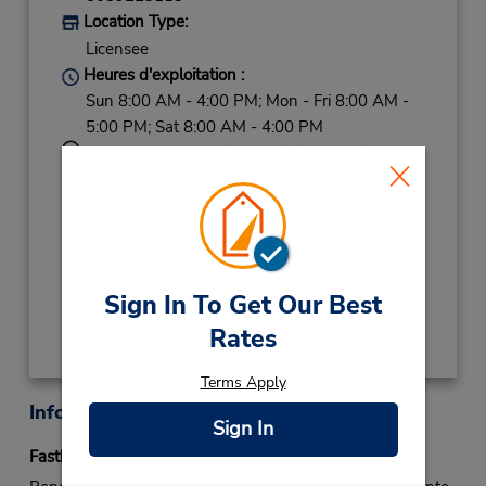
Location Type:
Licensee
Heures d'exploitation :
Sun 8:00 AM - 4:00 PM; Mon - Fri 8:00 AM -
5:00 PM; Sat 8:00 AM - 4:00 PM
Succursale avec boîte de dépôt des clés
Si vous arrivez, le comptoir de location se
trouve dans le terminal à une courte distance
de marche du stationnement.
Obtenir un itinéraire
Sign In To Get Our Best
Rates
Terms Apply
Informations sur la succursale
Sign In
Fastbreak Service