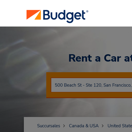
Rent a Car
a
Succursales
Canada & USA
United Stat