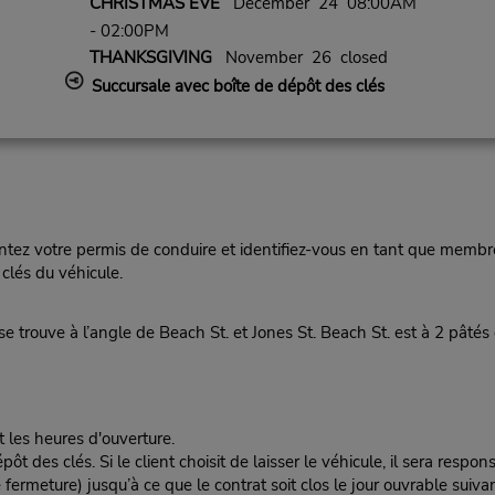
CHRISTMAS EVE
December 24 08:00AM
- 02:00PM
THANKSGIVING
November 26 closed
Succursale avec boîte de dépôt des clés
ez votre permis de conduire et identifiez-vous en tant que membre
clés du véhicule.
rouve à l’angle de Beach St. et Jones St. Beach St. est à 2 pâtés
t les heures d'ouverture.
es clés. Si le client choisit de laisser le véhicule, il sera responsa
rmeture) jusqu’à ce que le contrat soit clos le jour ouvrable suivan