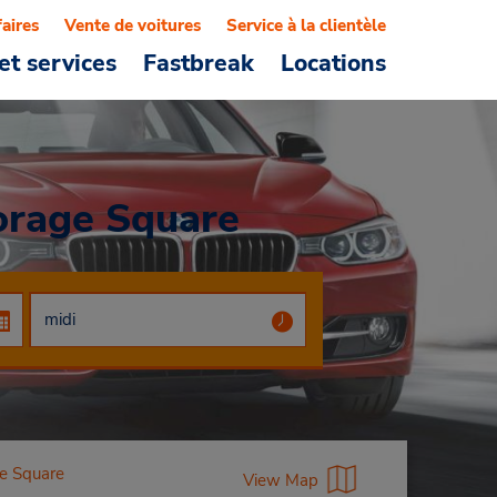
faires
Vente de voitures
Service à la clientèle
et services
Fastbreak
Locations
orage Square
e Square
View Map