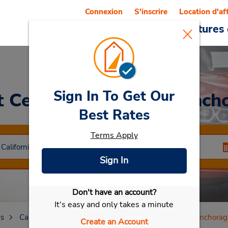
Connexion
S'inscrire
Location d'af
Reservations
Offres
Voitures 
Sign In To Get Our
t Centre commercial Anch
Best Rates
Terms Apply
Sign In
Don't have an account?
Sélectionner ma voiture
It's easy and only takes a minute
es
California
San Francisco
Centre commercial Anchorag
Create an Account