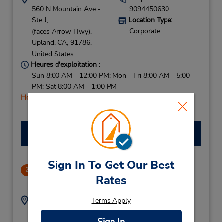
560 N Mountain Ave -
9094450630
Ste J,
Location Type:
Corporate
(faces Arrow Hwy),
Upland,
CA,
91786,
United States
Heures d'exploitation :
Sun 8:00 AM - 12:00 PM; Mon - Fri 8:00 AM - 5:00
PM; Sat 8:00 AM - 1:00 PM
Holiday Hours
Faire une réservation
Sign In To Get Our Best
Ontario
2
Rates
7.05 mille
Adresse :
Téléphone :
Terms Apply
9099863710
1366 E Holt Blvd,
Sign In
Location Type:
Ontario,
CA,
91761,