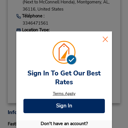
(Next to McConnell Honda),
Montgomery,
AL,
36116,
United States
Téléphone :
3346471561
Location Type:
Licensee
Heures d'exploitation :
Mon - Fri 7:30 AM - 5:30 PM; Sat 9:00 AM -
1:00 PM
Succursale avec boîte de dépôt des clés
Sign In To Get Our Best
Obtenir un itinéraire
Rates
Terms Apply
Sign In
Informations sur la succursale
Don't have an account?
Fastbreak Service