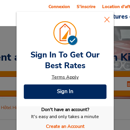
Connexion
S'inscrire
Location d'af
Reservations
Offres
Voitures 
Sign In To Get Our
nt a Car
at Hôtel Hilton K
Best Rates
Terms Apply
Sign In
Hôtel Hilton Kiev
Don't have an account?
Sélectionner ma voiture
It's easy and only takes a minute
Create an Account