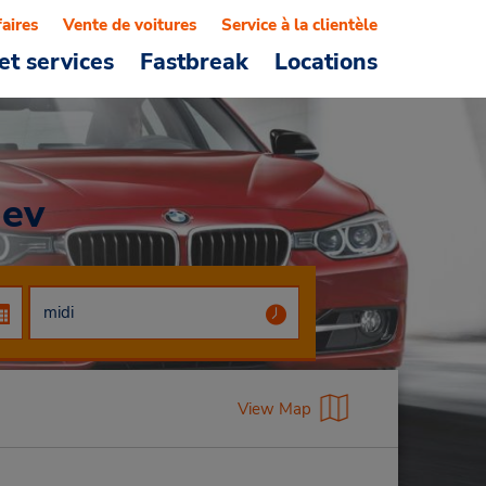
faires
Vente de voitures
Service à la clientèle
et services
Fastbreak
Locations
iev
View Map