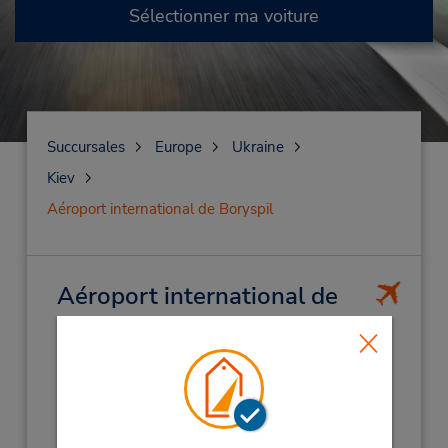
Sélectionner ma voiture
Succursales
Europe
Ukraine
Kiev
Aéroport international de Boryspil
Aéroport international de
Boryspil
(K6V)
Adresse :
Kiev Boryspil Airport Terminal D,
Kiev,
3680,
Ukraine
Téléphone :