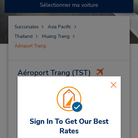
Sélectionner ma voiture
Succursales
Asia Pacific
Thailand
Muang Trang
Aéroport Trang
Aéroport Trang
(TST)
Adresse :
170 Moo 12,
Toong Na Wang,
Muang Trang,
92000,
Thailand
Téléphone :
Sign In To Get Our Best
(66) 0 7557 2159
Rates
Heures d'exploitation :