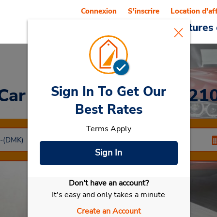
Connexion
S'inscrire
Location d'af
Reservations
Offres
Voitures 
Sign In To Get Our
Car Rental
Bangkok 1021
Best Rates
Terms Apply
Sign In
Don't have an account?
Sélectionner ma voiture
It's easy and only takes a minute
Create an Account