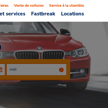
faires
Vente de voitures
Service à la clientèle
et services
Fastbreak
Locations
0