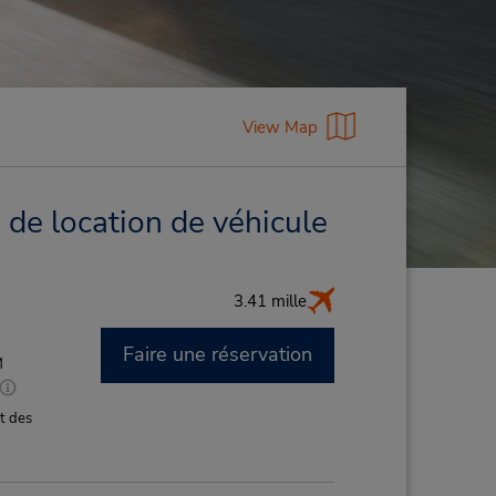
View Map
de location de véhicule
3.41 mille
Faire une réservation
M
t des