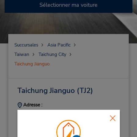
Sélectionner ma voiture
Succursales
Asia Pacific
Taiwan
Taichung City
Taichung Jianguo
Taichung Jianguo
(TJ2)
Adresse :
1F No 71 Jianguo Rd,
West District,
Taichung City,
403001,
Taiwan
Téléphone :
(886) 266206620