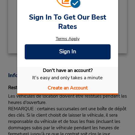
Heures d'exploitation :
Sun - Sat 8:30 AM - 8:30 PM
Sign In To Get Our Best
Succursale avec boîte de dépôt des clés
Rates
Obtenir un itinéraire
Terms Apply
Sign In
Don't have an account?
Informations sur la succursale
It's easy and only takes a minute
Create an Account
Restitutions après les heures d'ouverture
Les véhicules de location doivent être restitués pendant les
heures d'ouverture.
REMARQUE : certaines succursales ont une boîte de dépôt
des clés. Si le client choisit de laisser le véhicule, il sera
responsable du véhicule et de tous les frais (incluant les
dommages subis par le véhicule pendant les heures de
fermeture) jusqu’à ce que le contrat soit clos le jour