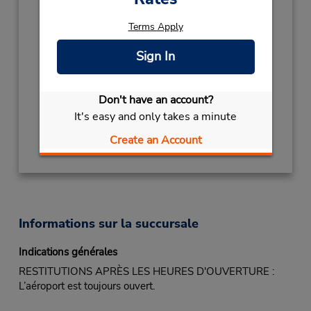
Heures d'exploitation :
Terms Apply
Sun - Sat open 24 hrs
Si vous arrivez, le comptoir de location se
Sign In
trouve dans le terminal à une courte distance
de marche du stationnement.
Don't have an account?
Obtenir un itinéraire
It's easy and only takes a minute
Create an Account
Informations sur la succursale
Indications générales
RESTITUTIONS APRÈS LES HEURES D'OUVERTURE :
L’aéroport est toujours ouvert.