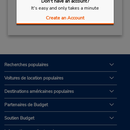
Don't have an account?
It's easy and only takes a minute
Obtenir un itinéraire
Create an Account
Recherches populaires
Voitures de location populaires
Destinations américaines populaires
Partenaires de Budget
Soutien Budget