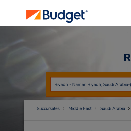
R
Succursales
Middle East
Saudi Arabia