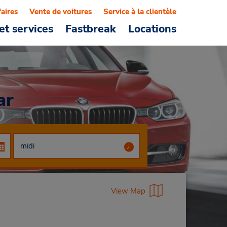
faires
Vente de voitures
Service à la clientèle
et services
Fastbreak
Locations
ar
View Map