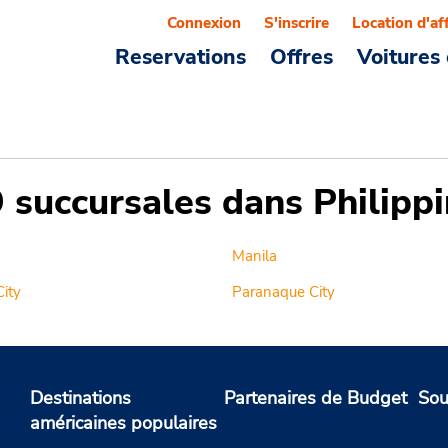
Connexion
S'inscrire
Location d'af
Reservations
Offres
Voitures 
9 succursales dans Philipp
Manila
ity
Paranaque City
Destinations
Partenaires de Budget
Sou
américaines populaires