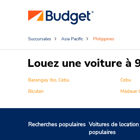
Succursales
Asia Pacific
Philippines
Louez une voiture à 
Barangay Ibo, Cebu
Cebu
Bicutan
Madaue C
Recherches populaires
Voitures de location
populaires