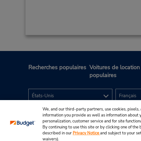
Recherches populaires
Voitures de location
populaires
We, and our third-party partners, use cookies, pixels, 
information you provide as well as information about yo
personalization, customer service and for site function
By continuing to use this site or by clicking one of th
described in our
Privacy Notice
and subject to your se
© Budget Rent A Car System, Inc., 2025.
waivers).