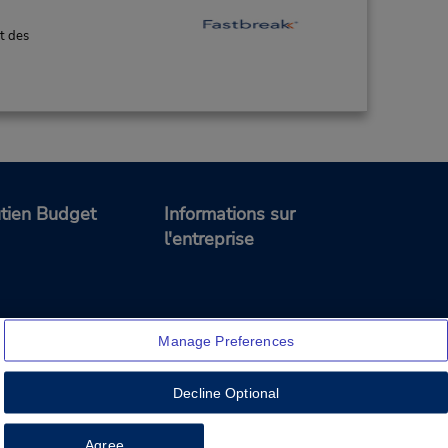
t des
tien Budget
Informations sur
l'entreprise
Manage Preferences
Decline Optional
Feedback
Agree