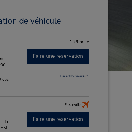
ation de véhicule
1.79 mille
Faire une réservation
on -
:00
t des
8.4 mille
Faire une réservation
- Fri
5 AM -