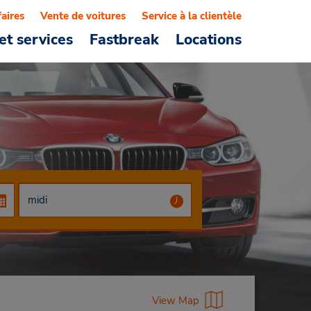
faires
Vente de voitures
Service à la clientèle
et services
Fastbreak
Locations
View Map