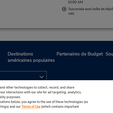
10:00 AM
Succursale avec boîte de dépô
clés
Destinations
Partenaires de Budget
Sou
américaines populaires
and other technologies to collect, record, and share
ur interactions with our site for ad targeting, analytics,
ality purposes.
e buttons below, you agree to the use of these technologies (as
ttings) and our
Terms of Use
(which contains important