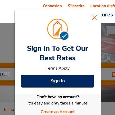
Connexion
S'inscrire
Location d'af
Reservations
Offres
Voitures 
Sign In To Get Our
Car Rental
Taupo
Best Rates
Terms Apply
Sign In
Don't have an account?
Sélectionner ma voiture
It's easy and only takes a minute
Taupo Ni
Create an Account