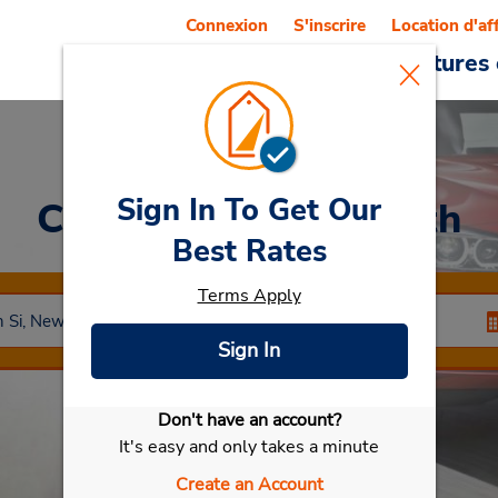
Connexion
S'inscrire
Location d'af
Reservations
Offres
Voitures 
Sign In To Get Our
Car Rental
Greymouth
Best Rates
Terms Apply
Sign In
Don't have an account?
Sélectionner ma voiture
It's easy and only takes a minute
Create an Account