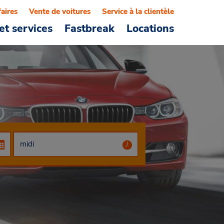
faires
Vente de voitures
Service à la clientèle
et services
Fastbreak
Locations