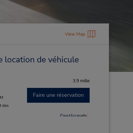
View Map
 location de véhicule
3.9 mille
Faire une réservation
PM
t des