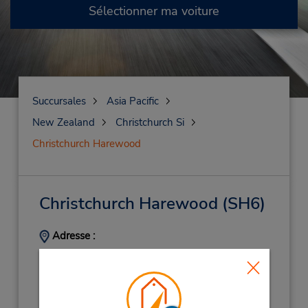
Sélectionner ma voiture
Succursales
Asia Pacific
New Zealand
Christchurch Si
Christchurch Harewood
Christchurch Harewood
(SH6)
Adresse :
78 Orchard Road,
Christchurch Si,
8053,
New Zealand
Téléphone :
800585858