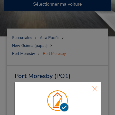
Sélectionner ma voiture
Succursales
Asia Pacific
New Guinea (papau)
Port Moresby
Port Moresby
Port Moresby
(PO1)
Adresse :
Cnr Camron Rd & Waigani Dr,
Boroko Motors Office,
Port Moresby,
Niue Islands
Téléphone :