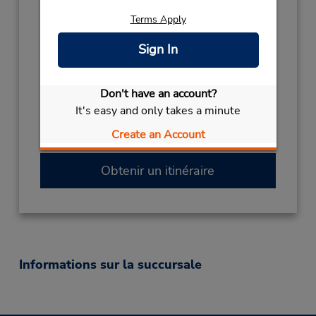
(47) 76113710
Terms Apply
Heures d'exploitation :
Sign In
Sun 11:30 AM - 9:00 PM; Mon - Fri 7:00 AM -
9:00 PM
Succursale avec boîte de dépôt des clés
Don't have an account?
Si vous arrivez, le comptoir de location se
It's easy and only takes a minute
trouve dans le terminal à une courte distance
Create an Account
de marche du stationnement.
Obtenir un itinéraire
Informations sur la succursale