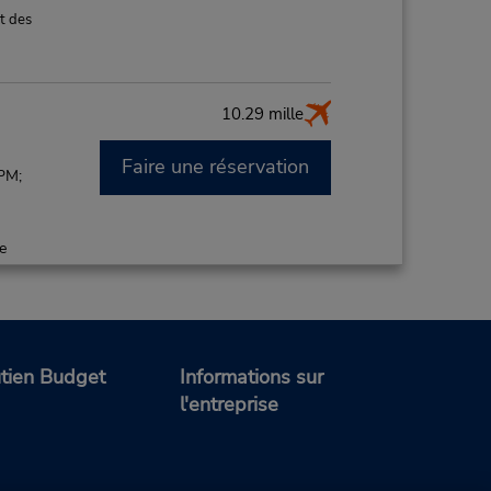
t des
10.29 mille
Faire une réservation
PM;
de
ce de
t des
tien Budget
Informations sur
l'entreprise