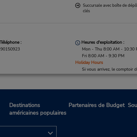
Succursale avec boîte de dépô
clés
Téléphone :
Heures d'exploitation :
90150923
Mon - Thu 8:00 AM - 10:30 
Fri 8:00 AM - 9:30 PM
Holiday Hours
Si vous arrivez, le comptoir 
location se trouve dans le
terminal à une courte distan
marche du stationnement.
Succursale avec boîte de dépô
clés
Destinations
Partenaires de Budget
Sou
américaines populaires