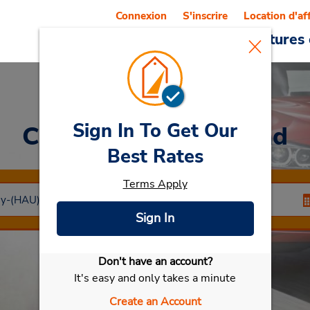
Connexion
S'inscrire
Location d'af
Reservations
Offres
Voitures 
Sign In To Get Our
Car Rental
Haugesund
Best Rates
Terms Apply
Sign In
Don't have an account?
Sélectionner ma voiture
It's easy and only takes a minute
Create an Account