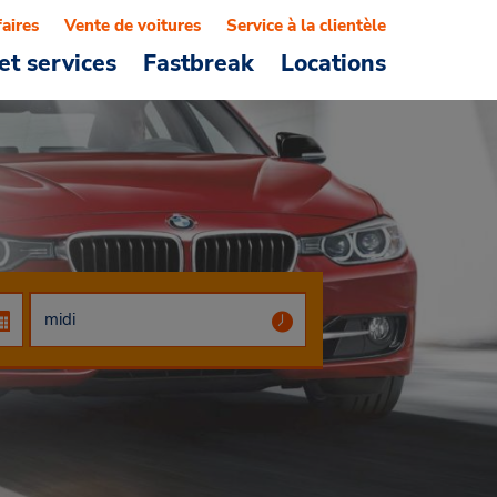
faires
Vente de voitures
Service à la clientèle
et services
Fastbreak
Locations